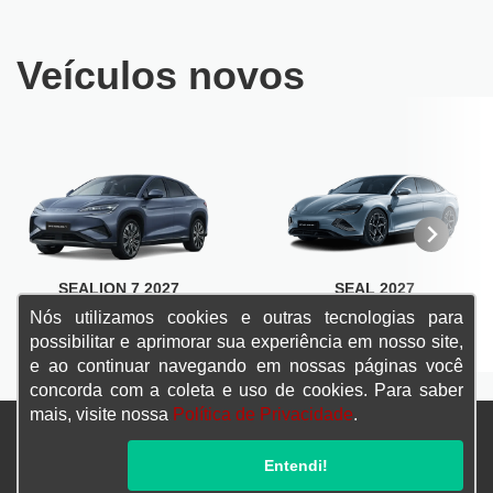
Veículos novos
SEALION 7 2027
SEAL 2027
Nós utilizamos cookies e outras tecnologias para
SAIBA MAIS
SAIBA MAIS
possibilitar e aprimorar sua experiência em nosso site,
e ao continuar navegando em nossas páginas você
concorda com a coleta e uso de cookies. Para saber
mais, visite nossa
Política de Privacidade
.
Confira endereços, telefones e horários, selecionando a unidade
Entendi!
abaixo: