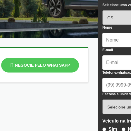
Selecione uma v
Nome
E-mail
NEGOCIE PELO WHATSAPP
Telefone/whatsa
Escolha a unidad
Veículo na t
Sim
N