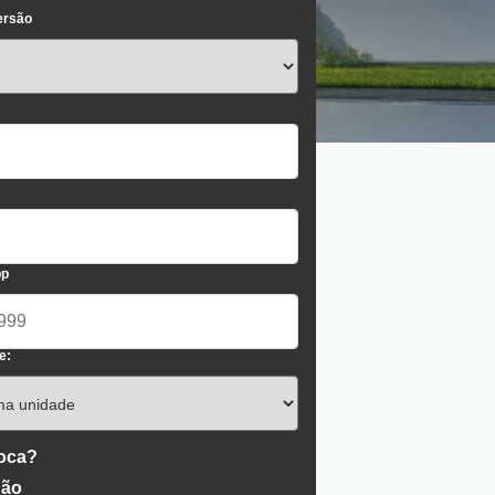
ersão
pp
e:
roca?
ão