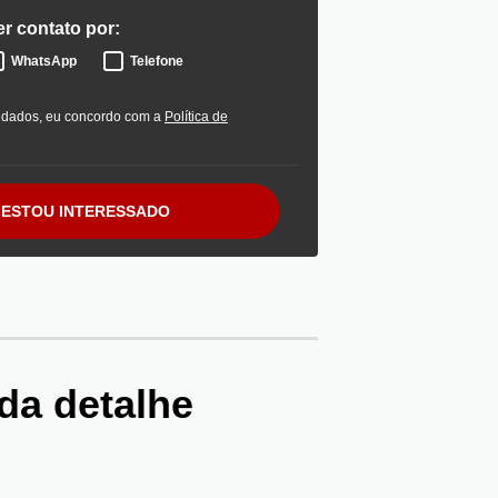
r contato por:
WhatsApp
Telefone
 dados, eu concordo com a
Política de
ESTOU INTERESSADO
da detalhe