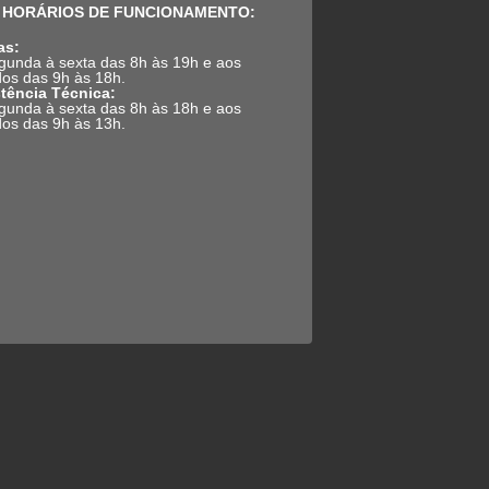
HORÁRIOS DE FUNCIONAMENTO:
as:
gunda à sexta das 8h às 19h e aos
os das 9h às 18h.
tência Técnica:
gunda à sexta das 8h às 18h e aos
os das 9h às 13h.