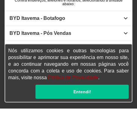
Confira endereços, telefones e horários, selecionando a unidade
abaixo:
BYD Itavema - Botafogo
BYD Itavema - Pós Vendas
BYD Itavema - Barra da Tijuca
Nós utilizamos cookies e outras tecnologias para
possibilitar e aprimorar sua experiência em nosso site,
BYD Itavema - Nova Iguaçu
e ao continuar navegando em nossas páginas você
concorda com a coleta e uso de cookies. Para saber
mais, visite nossa
Política de Privacidade
.
BYD Itavema - Recreio
Entendi!
BYD Itavema - São Conrado