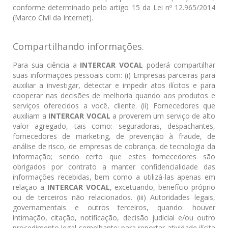
conforme determinado pelo artigo 15 da Lei nº 12.965/2014
(Marco Civil da Internet).
Compartilhando informações.
Para sua ciência a
INTERCAR VOCAL
poderá compartilhar
suas informações pessoais com: (i) Empresas parceiras para
auxiliar a investigar, detectar e impedir atos ilícitos e para
cooperar nas decisões de melhoria quando aos produtos e
serviços oferecidos a você, cliente. (ii) Fornecedores que
auxiliam a
INTERCAR VOCAL
a proverem um serviço de alto
valor agregado, tais como: seguradoras, despachantes,
fornecedores de marketing, de prevenção à fraude, de
análise de risco, de empresas de cobrança, de tecnologia da
informação; sendo certo que estes fornecedores são
obrigados por contrato a manter confidencialidade das
informações recebidas, bem como a utilizá-las apenas em
relação a
INTERCAR VOCAL
, excetuando, benefício próprio
ou de terceiros não relacionados. (iii) Autoridades legais,
governamentais e outros terceiros, quando: houver
intimação, citação, notificação, decisão judicial e/ou outro
procedimento legal semelhante; para reportar atividade ilícita