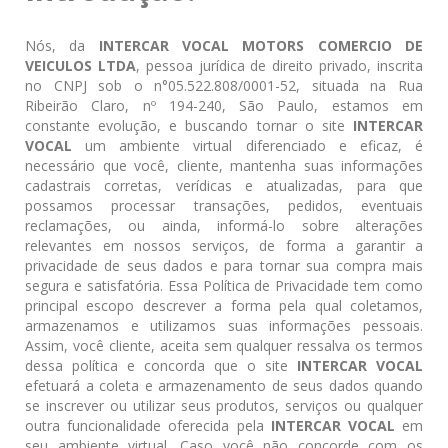
Nós, da
INTERCAR VOCAL MOTORS COMERCIO DE
VEICULOS LTDA
, pessoa jurídica de direito privado, inscrita
no CNPJ sob o n°05.522.808/0001-52, situada na Rua
Ribeirão Claro, nº 194-240, São Paulo, estamos em
constante evolução, e buscando tornar o site
INTERCAR
VOCAL
um ambiente virtual diferenciado e eficaz, é
necessário que você, cliente, mantenha suas informações
cadastrais corretas, verídicas e atualizadas, para que
possamos processar transações, pedidos, eventuais
reclamações, ou ainda, informá-lo sobre alterações
relevantes em nossos serviços, de forma a garantir a
privacidade de seus dados e para tornar sua compra mais
segura e satisfatória. Essa Política de Privacidade tem como
principal escopo descrever a forma pela qual coletamos,
armazenamos e utilizamos suas informações pessoais.
Assim, você cliente, aceita sem qualquer ressalva os termos
dessa política e concorda que o site
INTERCAR VOCAL
efetuará a coleta e armazenamento de seus dados quando
se inscrever ou utilizar seus produtos, serviços ou qualquer
outra funcionalidade oferecida pela
INTERCAR VOCAL
em
seu ambiente virtual. Caso você não concorde com os