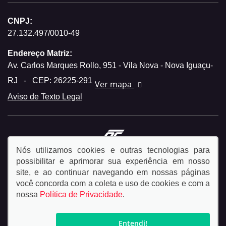
CNPJ:
27.132.497/0010-49
Endereço Matriz:
Av. Carlos Marques Rollo, 951 - Vila Nova - Nova Iguaçu-
RJ
-
CEP: 26225-291
Ver mapa
Aviso de Texto Legal
Nós utilizamos cookies e outras tecnologias para
possibilitar e aprimorar sua experiência em nosso
Desacelere. Seu bem maior é a vida.
site, e ao continuar navegando em nossas páginas
você concorda com a coleta e uso de cookies e com a
© Copyright 2026
nossa
Política de Privacidade
.
AutoForce - Todos os direitos reservados.
Política de
privacidade.
Entendi!