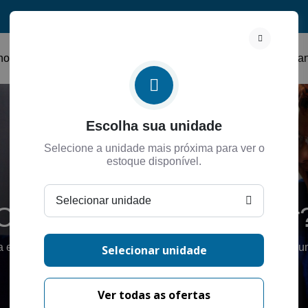
nosco
Ofertas 0km Em São Paulo
Ofertas 0km no Rio de Ja
Escolha sua unidade
Selecione a unidade mais próxima para ver o
estoque disponível.
Selecionar unidade
Como podemos te ajudar
 entrar em contato, basta completar as informações abaixo e 
Selecionar unidade
nossos representantes entrará em contato com você.
Ver todas as ofertas