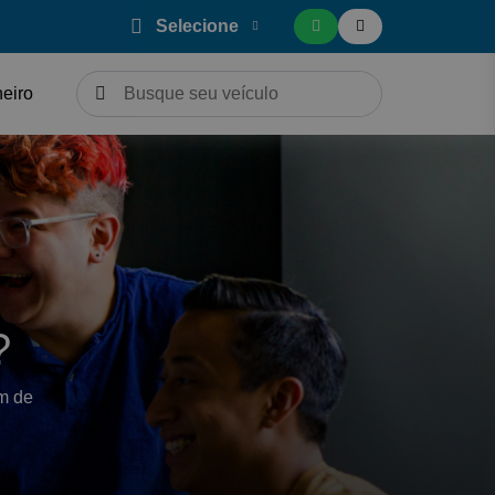
Selecione
neiro
?
um de