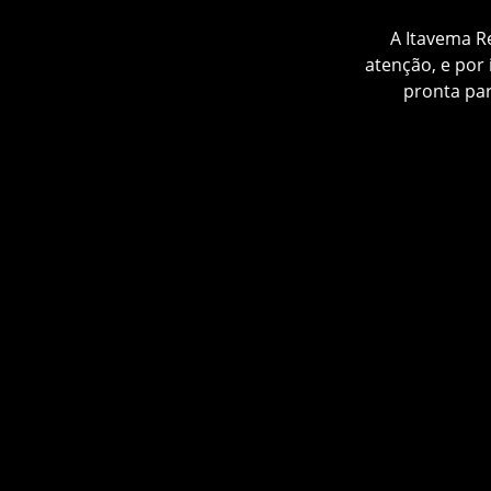
A Itavema R
atenção, e por
pronta par
Modelos Conf
automá
Isenção de Im
fornecid
Equipe Es
exclusivo, d