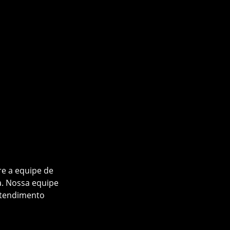
 médicos e
re Produtos
e Circulação de
do.
a às suas
 vantagens e
e a equipe de
a. Nossa equipe
atendimento