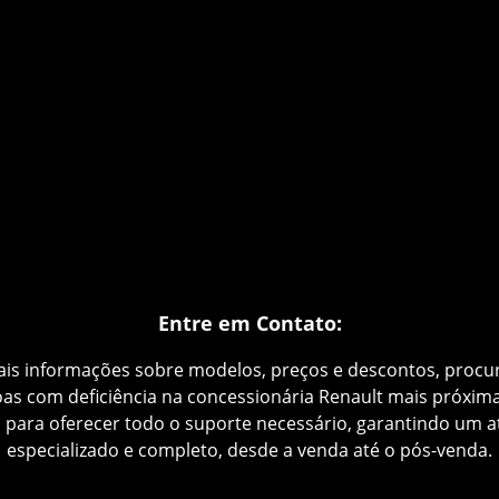
ação:
Reúna os documentos necessários, incluindo laudos
solicitações de isenção.
 de Isenção do IPI:
Requisite a isenção do IPI (Imposto sob
Industrializados) na Receita Federal.
e Isenção do ICMS:
Solicite a isenção do ICMS (Imposto sobr
rcadorias e Serviços) na Secretaria da Fazenda do seu Esta
do Veículo:
Escolha o modelo Renault que melhor se adapt
necessidades com a ajuda de nossa equipe especializada.
ntrega:
Realize a compra e receba seu veículo com todas as
adaptações necessárias.
Entre em Contato:
ais informações sobre modelos, preços e descontos, procur
as com deficiência na concessionária Renault mais próxim
a para oferecer todo o suporte necessário, garantindo um 
especializado e completo, desde a venda até o pós-venda.