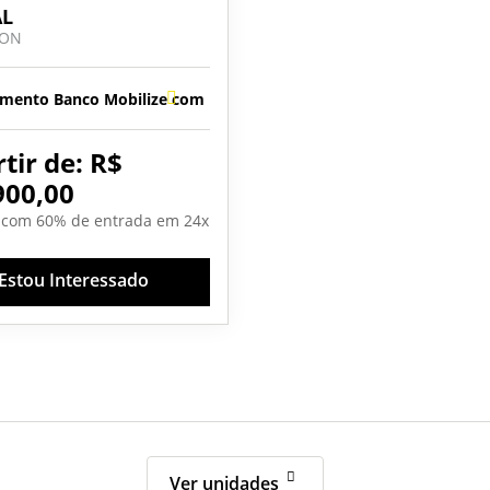
AL
ION
 IPI e ICMS
amento Banco Mobilize com Revisão
EXCLUSIVO PARA PCD
Isenção de IPI e ICMS
tir de: R$
900,00
 com 60% de entrada em 24x
Estou Interessado
Ver unidades