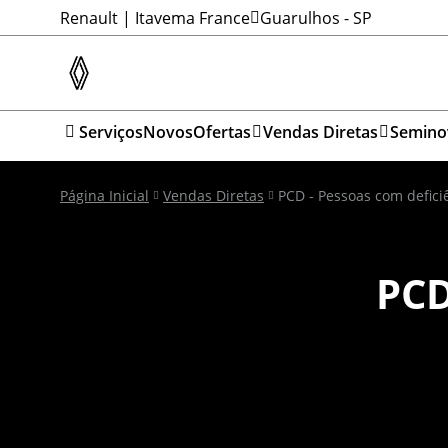
Renault | Itavema France
Guarulhos - SP
Serviços
Novos
Ofertas
Vendas Diretas
Semino
Página Inicial
Vendas Diretas
PCD - Pessoas com defici
PCD
P