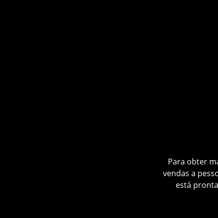
Document
Solicitação
Solicitação d
Me
Escolha 
Compra e E
Para obter m
vendas a pesso
está pront