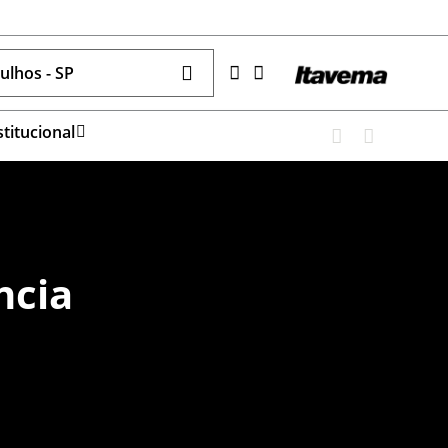
ulhos - SP
stitucional
ncia
D)