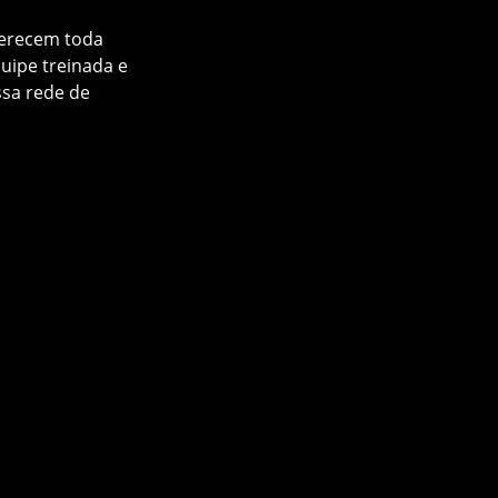
merecem toda
uipe treinada e
ssa rede de
m transmissão
urança.
o do IPI e ICMS
 veículo.
tendimento
Renault PRO+.