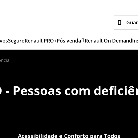
Guar
vos
Seguro
Renault PRO+
Pós venda
Renault On Demand
In
ência
 - Pessoas com deficiê
essoas com Deficiência (PC
Acessibilidade e Conforto para Todos