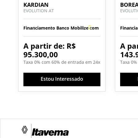
KARDIAN
BORE
EVOLUTION AT
EVOLUT
Financiamento Banco Mobilize com Revisão
Isenção de
Financi
A partir de: R$
A par
95.300,00
143.
Taxa 0% com 60% de entrada em 24x
Taxa 0%
Estou Interessado