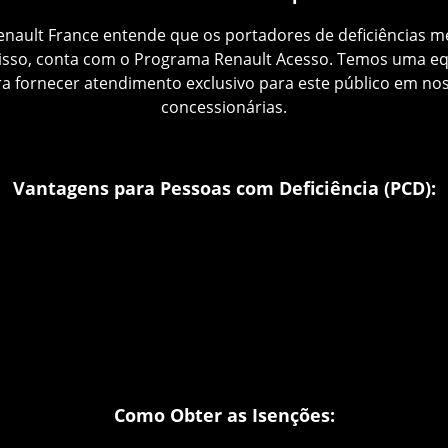
enault France entende que os portadores de deficiências 
 isso, conta com o Programa Renault Acesso. Temos uma eq
a fornecer atendimento exclusivo para este público em no
concessionárias.
Vantagens para Pessoas com Deficiência (PCD):
ortáveis e Seguros:
Oferecemos uma gama de veículos co
tica mais completa do mercado, garantindo conforto e seg
postos:
A pessoa com deficiência pode contar com a isençã
a pelos órgãos competentes, facilitando a aquisição do seu
pecializada:
Nossa equipe está preparada para oferecer a
esde a venda até o pós-venda, em qualquer concessionária 
Como Obter as Isenções: