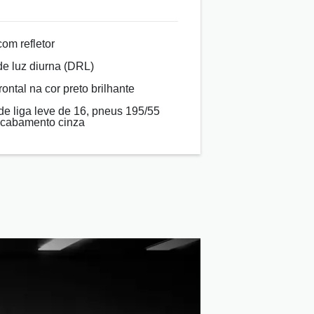
com refletor
de luz diurna (DRL)
rontal na cor preto brilhante
e liga leve de 16, pneus 195/55
Acabamento cinza