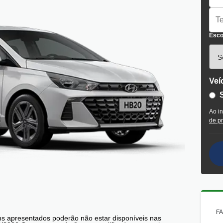
Esco
Veí
Ao i
de p
FA
ens apresentados poderão não estar disponíveis nas