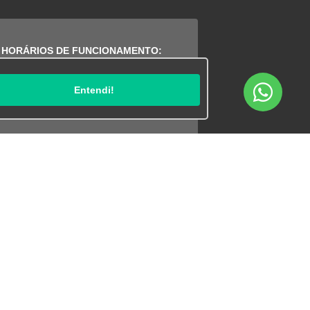
HORÁRIOS DE FUNCIONAMENTO:
as:
gunda a sexta das 8h às 19h, sábado
Entendi!
iado das 9h às 18h.
tência Técnica:
gunda a sexta das 8h às 18h.