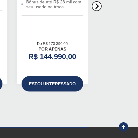
Bônus de até R$ 28 mil com
Blinde seu Hyun
seu usado na troca
Seminovo Mant
Garantia de Fáb
Condições Excl
$
Blinda
De
R$ 173.390,00
POR APENAS
Pronta E
R$ 144.990,00
É na Hyundai
ESTOU INTERESSADO
ESTOU INTE