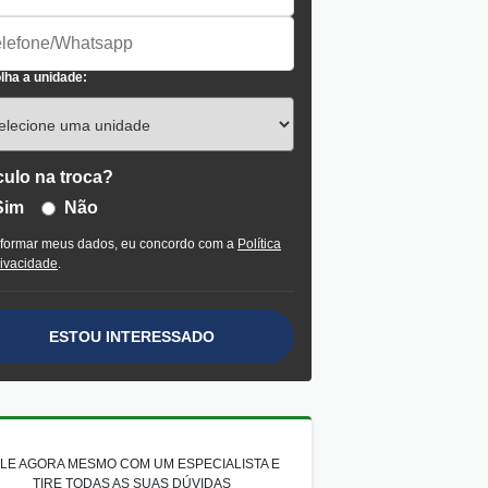
lha a unidade:
culo na troca?
Sim
Não
nformar meus dados, eu concordo com a
Política
rivacidade
.
ESTOU INTERESSADO
LE AGORA MESMO COM UM ESPECIALISTA E
TIRE TODAS AS SUAS DÚVIDAS