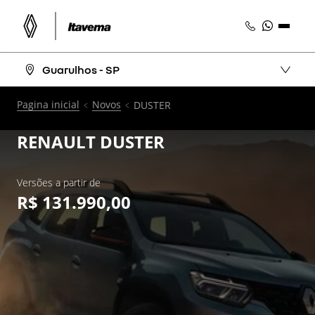
Guarulhos - SP
Pagina inicial
Novos
DUSTER
RENAULT
DUSTER
Versões a partir de
R$ 131.990,00