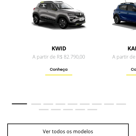
KWID
KA
A partir de R$ 82.790,00
A partir d
Conheça
Co
Ver todos os modelos