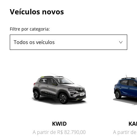
Veículos novos
Filtre por categoria:
Todos os veículos
KWID
KA
A partir de R$ 82.790,00
A partir d