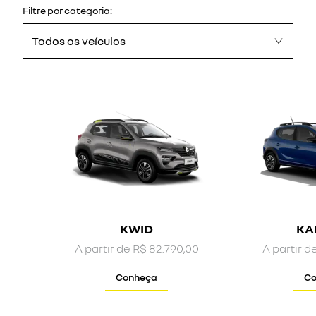
Filtre por categoria:
Todos os veículos
KWID
KA
A partir de R$ 82.790,00
A partir d
Conheça
Co