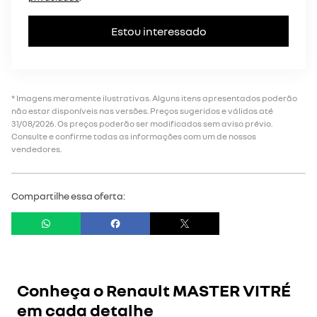
Estou interessado
* Imagens meramente ilustrativas. Alguns itens apresentados poderão
não estar disponíveis nas versões. Preços sugeridos e válidos até
31/08/2026. Os preços poderão ser modificados sem aviso prévio.
Consulte e confirme todas as informações com um de nossos
vendedores.
Compartilhe essa oferta:
Conheça o
Renault MASTER VITRÉ
em cada detalhe