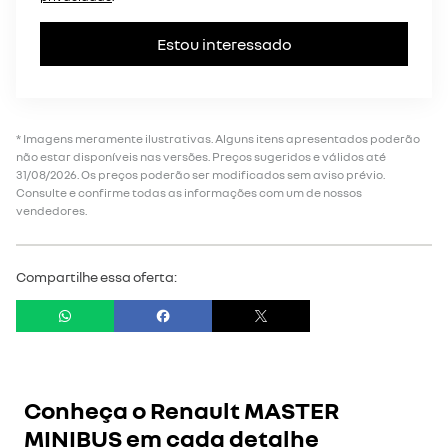
Estou interessado
* Imagens meramente ilustrativas. Alguns itens apresentados poderão
não estar disponíveis nas versões. Preços sugeridos e válidos até
31/08/2026. Os preços poderão ser modificados sem aviso prévio.
Consulte e confirme todas as informações com um de nossos
vendedores.
Compartilhe essa oferta:
Conheça o
Renault MASTER
MINIBUS
em cada detalhe