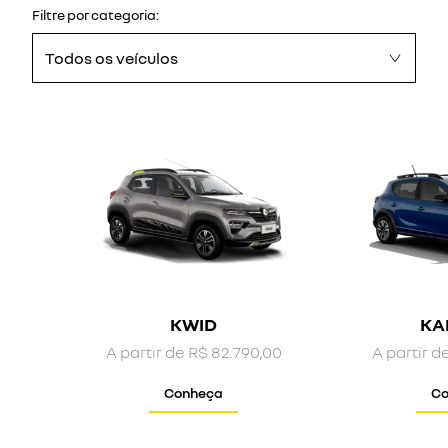
Filtre por categoria:
Todos os veículos
KWID
KA
A partir de R$ 82.790,00
A partir d
Conheça
Co